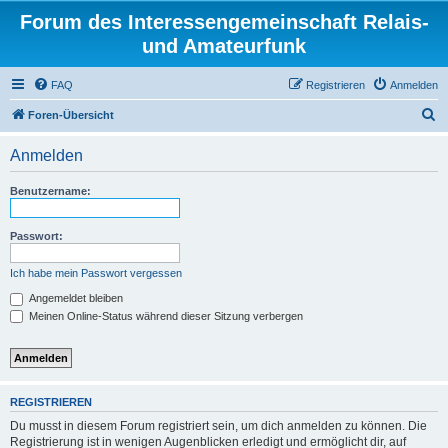
Forum des Interessengemeinschaft Relais-
und Amateurfunk
FAQ
Registrieren
Anmelden
S
Foren-Übersicht
u
Anmelden
c
h
Benutzername:
e
Passwort:
Ich habe mein Passwort vergessen
Angemeldet bleiben
Meinen Online-Status während dieser Sitzung verbergen
REGISTRIEREN
Du musst in diesem Forum registriert sein, um dich anmelden zu können. Die
Registrierung ist in wenigen Augenblicken erledigt und ermöglicht dir, auf