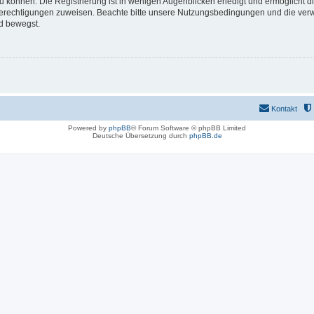
 können. Die Registrierung ist in wenigen Augenblicken erledigt und ermöglicht di
 Berechtigungen zuweisen. Beachte bitte unsere Nutzungsbedingungen und die verwa
d bewegst.
Kontakt
Powered by
phpBB
® Forum Software © phpBB Limited
Deutsche Übersetzung durch
phpBB.de