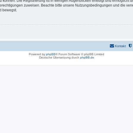
 können. Die Registrierung ist in wenigen Augenblicken erledigt und ermöglicht di
 Berechtigungen zuweisen. Beachte bitte unsere Nutzungsbedingungen und die verwa
d bewegst.
Kontakt
Powered by
phpBB
® Forum Software © phpBB Limited
Deutsche Übersetzung durch
phpBB.de