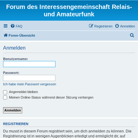
Forum des Interessengemeinschaft Relais-
und Amateurfunk
FAQ
Registrieren
Anmelden
S
Foren-Übersicht
u
Anmelden
c
h
Benutzername:
e
Passwort:
Ich habe mein Passwort vergessen
Angemeldet bleiben
Meinen Online-Status während dieser Sitzung verbergen
REGISTRIEREN
Du musst in diesem Forum registriert sein, um dich anmelden zu können. Die
Registrierung ist in wenigen Augenblicken erledigt und ermöglicht dir, auf