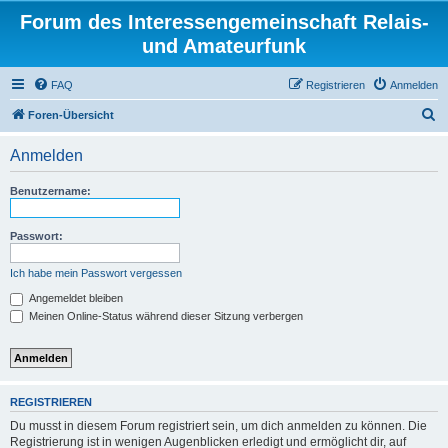
Forum des Interessengemeinschaft Relais-
und Amateurfunk
FAQ
Registrieren
Anmelden
S
Foren-Übersicht
u
Anmelden
c
h
Benutzername:
e
Passwort:
Ich habe mein Passwort vergessen
Angemeldet bleiben
Meinen Online-Status während dieser Sitzung verbergen
REGISTRIEREN
Du musst in diesem Forum registriert sein, um dich anmelden zu können. Die
Registrierung ist in wenigen Augenblicken erledigt und ermöglicht dir, auf