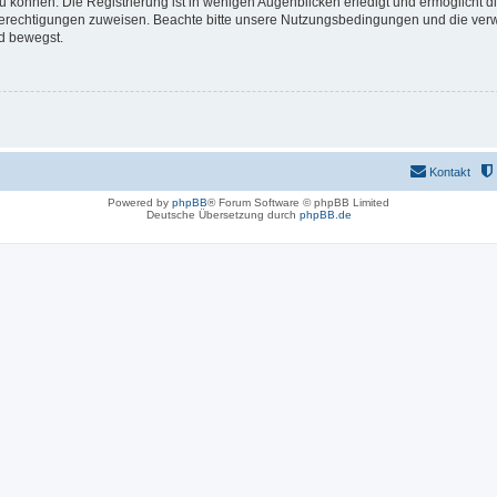
 können. Die Registrierung ist in wenigen Augenblicken erledigt und ermöglicht di
 Berechtigungen zuweisen. Beachte bitte unsere Nutzungsbedingungen und die verwa
d bewegst.
Kontakt
Powered by
phpBB
® Forum Software © phpBB Limited
Deutsche Übersetzung durch
phpBB.de