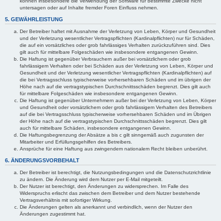
können insbesondere die Verwendung der Software für bestimmte Zwecke nicht
untersagen oder auf Inhalte fremder Foren Einfluss nehmen.
5. GEWÄHRLEISTUNG
Der Betreiber haftet mit Ausnahme der Verletzung von Leben, Körper und Gesundheit
und der Verletzung wesentlicher Vertragspflichten (Kardinalpflichten) nur für Schäden,
die auf ein vorsätzliches oder grob fahrlässiges Verhalten zurückzuführen sind. Dies
gilt auch für mittelbare Folgeschäden wie insbesondere entgangenen Gewinn.
Die Haftung ist gegenüber Verbrauchern außer bei vorsätzlichem oder grob
fahrlässigem Verhalten oder bei Schäden aus der Verletzung von Leben, Körper und
Gesundheit und der Verletzung wesentlicher Vertragspflichten (Kardinalpflichten) auf
die bei Vertragsschluss typischerweise vorhersehbaren Schäden und im übrigen der
Höhe nach auf die vertragstypischen Durchschnittsschäden begrenzt. Dies gilt auch
für mittelbare Folgeschäden wie insbesondere entgangenen Gewinn.
Die Haftung ist gegenüber Unternehmern außer bei der Verletzung von Leben, Körper
und Gesundheit oder vorsätzlichem oder grob fahrlässigem Verhalten des Betreibers
auf die bei Vertragsschluss typischerweise vorhersehbaren Schäden und im Übrigen
der Höhe nach auf die vertragstypischen Durchschnittsschäden begrenzt. Dies gilt
auch für mittelbare Schäden, insbesondere entgangenen Gewinn.
Die Haftungsbegrenzung der Absätze a bis c gilt sinngemäß auch zugunsten der
Mitarbeiter und Erfüllungsgehilfen des Betreibers.
Ansprüche für eine Haftung aus zwingendem nationalem Recht bleiben unberührt.
6. ÄNDERUNGSVORBEHALT
Der Betreiber ist berechtigt, die Nutzungsbedingungen und die Datenschutzrichtlinie
zu ändern. Die Änderung wird dem Nutzer per E-Mail mitgeteilt.
Der Nutzer ist berechtigt, den Änderungen zu widersprechen. Im Falle des
Widerspruchs erlischt das zwischen dem Betreiber und dem Nutzer bestehende
Vertragsverhältnis mit sofortiger Wirkung.
Die Änderungen gelten als anerkannt und verbindlich, wenn der Nutzer den
Änderungen zugestimmt hat.