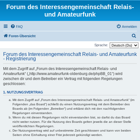
Forum des Interessengemeinschaft Relais-
und Amateurfunk
FAQ
Anmelden
S
Foren-Übersicht
u
Sprache:
c
Forum des Interessengemeinschaft Relais- und Amateurfunk
- Registrierung
h
e
Mit dem Zugriff auf „Forum des Interessengemeinschaft Relais- und
Amateurfunk“ („http://www.amateurfunk-oldenburg.de/phpBB_01“) wird
zwischen dir und dem Betreiber ein Vertrag mit folgenden Regelungen
geschlossen:
1. NUTZUNGSVERTRAG
Mit dem Zugriff auf „Forum des Interessengemeinschaft Relais- und Amateurfunk“ (im
Folgenden „das Board“) schließt du einen Nutzungsvertrag mit dem Betreiber des
Boards ab (im Folgenden „Betreiber“) und erklärst dich mit den nachfolgenden
Regelungen einverstanden.
Wenn du mit diesen Regelungen nicht einverstanden bist, so darfst du das Board
nicht weiter nutzen. Für die Nutzung des Boards gelten jeweils die an dieser Stelle
veröffentlichten Regelungen.
Der Nutzungsvertrag wird auf unbestimmte Zeit geschlossen und kann von beiden
Seiten ohne Einhaltung einer Frist jederzeit gekündigt werden.