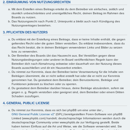
2. EINRÄUMUNG VON NUTZUNGSRECHTEN
Mit dem Erstellen eines Beitrags erteilst du dem Betreiber ein einfaches, zeitlich und
räumlich unbeschränktes und unentgeltliches Recht, deinen Beitrag im Rahmen des
Boards zu nutzen.
Das Nutzungsrecht nach Punkt 2, Unterpunkt a bleibt auch nach Kündigung des
Nutzungsvertrages bestehen.
3. PFLICHTEN DES NUTZERS
Du erklärst mit der Erstellung eines Beitrags, dass er keine Inhalte enthält, die gegen
geltendes Recht oder die guten Sitten verstoßen. Du erklärst insbesondere, dass du
das Recht besitzt, die in deinen Beiträgen verwendeten Links und Bilder zu setzen
bzw. zu verwenden.
Der Betreiber des Boards übt das Hausrecht aus. Bei Verstößen gegen diese
Nutzungsbedingungen oder anderer im Board veröffentlichten Regeln kann der
Betreiber dich nach Abmahnung zeitweise oder dauerhaft von der Nutzung dieses
Boards ausschließen und dir ein Hausverbot erteilen.
Du nimmst zur Kenntnis, dass der Betreiber keine Verantwortung für die Inhalte von
Beiträgen übernimmt, die er nicht selbst erstellt hat oder die er nicht zur Kenntnis
genommen hat. Du gestattest dem Betreiber, dein Benutzerkonto, Beiträge und
Funktionen jederzeit zu löschen oder zu sperren.
Du gestattest dem Betreiber darüber hinaus, deine Beiträge abzuändern, sofern sie
gegen o. g. Regeln verstoßen oder geeignet sind, dem Betreiber oder einem Dritten
Schaden zuzufügen.
4. GENERAL PUBLIC LICENSE
Du nimmst zur Kenntnis, dass es sich bei phpBB um eine unter der „
GNU General Public License v2
“ (GPL) bereitgestellten Foren-Software von phpBB
Limited (www.phpbb.com) handelt; deutschsprachige Informationen werden durch die
deutschsprachige Community unter www.phpbb.de zur Verfügung gestellt. Beide
haben keinen Einfluss auf die Art und Weise, wie die Software verwendet wird. Sie