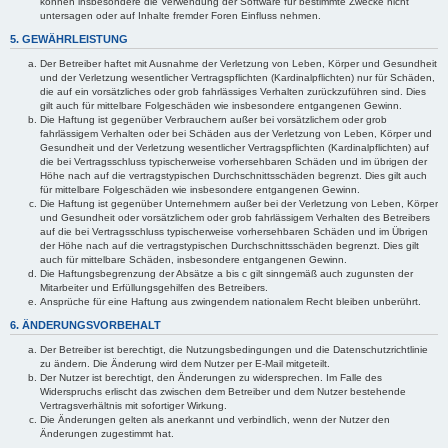
können insbesondere die Verwendung der Software für bestimmte Zwecke nicht
untersagen oder auf Inhalte fremder Foren Einfluss nehmen.
5. GEWÄHRLEISTUNG
Der Betreiber haftet mit Ausnahme der Verletzung von Leben, Körper und Gesundheit
und der Verletzung wesentlicher Vertragspflichten (Kardinalpflichten) nur für Schäden,
die auf ein vorsätzliches oder grob fahrlässiges Verhalten zurückzuführen sind. Dies
gilt auch für mittelbare Folgeschäden wie insbesondere entgangenen Gewinn.
Die Haftung ist gegenüber Verbrauchern außer bei vorsätzlichem oder grob
fahrlässigem Verhalten oder bei Schäden aus der Verletzung von Leben, Körper und
Gesundheit und der Verletzung wesentlicher Vertragspflichten (Kardinalpflichten) auf
die bei Vertragsschluss typischerweise vorhersehbaren Schäden und im übrigen der
Höhe nach auf die vertragstypischen Durchschnittsschäden begrenzt. Dies gilt auch
für mittelbare Folgeschäden wie insbesondere entgangenen Gewinn.
Die Haftung ist gegenüber Unternehmern außer bei der Verletzung von Leben, Körper
und Gesundheit oder vorsätzlichem oder grob fahrlässigem Verhalten des Betreibers
auf die bei Vertragsschluss typischerweise vorhersehbaren Schäden und im Übrigen
der Höhe nach auf die vertragstypischen Durchschnittsschäden begrenzt. Dies gilt
auch für mittelbare Schäden, insbesondere entgangenen Gewinn.
Die Haftungsbegrenzung der Absätze a bis c gilt sinngemäß auch zugunsten der
Mitarbeiter und Erfüllungsgehilfen des Betreibers.
Ansprüche für eine Haftung aus zwingendem nationalem Recht bleiben unberührt.
6. ÄNDERUNGSVORBEHALT
Der Betreiber ist berechtigt, die Nutzungsbedingungen und die Datenschutzrichtlinie
zu ändern. Die Änderung wird dem Nutzer per E-Mail mitgeteilt.
Der Nutzer ist berechtigt, den Änderungen zu widersprechen. Im Falle des
Widerspruchs erlischt das zwischen dem Betreiber und dem Nutzer bestehende
Vertragsverhältnis mit sofortiger Wirkung.
Die Änderungen gelten als anerkannt und verbindlich, wenn der Nutzer den
Änderungen zugestimmt hat.