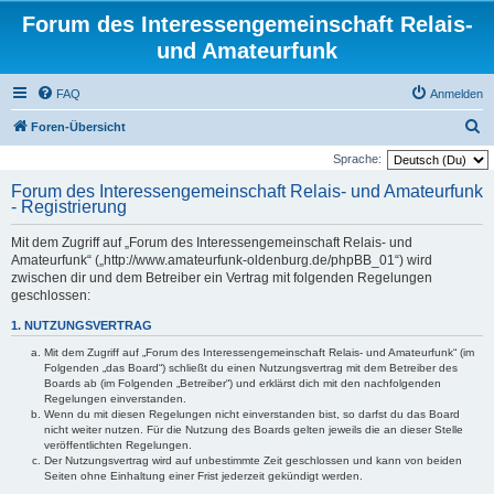
Forum des Interessengemeinschaft Relais-
und Amateurfunk
FAQ
Anmelden
S
Foren-Übersicht
u
Sprache:
c
Forum des Interessengemeinschaft Relais- und Amateurfunk
- Registrierung
h
e
Mit dem Zugriff auf „Forum des Interessengemeinschaft Relais- und
Amateurfunk“ („http://www.amateurfunk-oldenburg.de/phpBB_01“) wird
zwischen dir und dem Betreiber ein Vertrag mit folgenden Regelungen
geschlossen:
1. NUTZUNGSVERTRAG
Mit dem Zugriff auf „Forum des Interessengemeinschaft Relais- und Amateurfunk“ (im
Folgenden „das Board“) schließt du einen Nutzungsvertrag mit dem Betreiber des
Boards ab (im Folgenden „Betreiber“) und erklärst dich mit den nachfolgenden
Regelungen einverstanden.
Wenn du mit diesen Regelungen nicht einverstanden bist, so darfst du das Board
nicht weiter nutzen. Für die Nutzung des Boards gelten jeweils die an dieser Stelle
veröffentlichten Regelungen.
Der Nutzungsvertrag wird auf unbestimmte Zeit geschlossen und kann von beiden
Seiten ohne Einhaltung einer Frist jederzeit gekündigt werden.