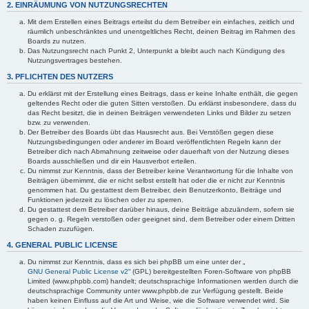
2. EINRÄUMUNG VON NUTZUNGSRECHTEN
Mit dem Erstellen eines Beitrags erteilst du dem Betreiber ein einfaches, zeitlich und
räumlich unbeschränktes und unentgeltliches Recht, deinen Beitrag im Rahmen des
Boards zu nutzen.
Das Nutzungsrecht nach Punkt 2, Unterpunkt a bleibt auch nach Kündigung des
Nutzungsvertrages bestehen.
3. PFLICHTEN DES NUTZERS
Du erklärst mit der Erstellung eines Beitrags, dass er keine Inhalte enthält, die gegen
geltendes Recht oder die guten Sitten verstoßen. Du erklärst insbesondere, dass du
das Recht besitzt, die in deinen Beiträgen verwendeten Links und Bilder zu setzen
bzw. zu verwenden.
Der Betreiber des Boards übt das Hausrecht aus. Bei Verstößen gegen diese
Nutzungsbedingungen oder anderer im Board veröffentlichten Regeln kann der
Betreiber dich nach Abmahnung zeitweise oder dauerhaft von der Nutzung dieses
Boards ausschließen und dir ein Hausverbot erteilen.
Du nimmst zur Kenntnis, dass der Betreiber keine Verantwortung für die Inhalte von
Beiträgen übernimmt, die er nicht selbst erstellt hat oder die er nicht zur Kenntnis
genommen hat. Du gestattest dem Betreiber, dein Benutzerkonto, Beiträge und
Funktionen jederzeit zu löschen oder zu sperren.
Du gestattest dem Betreiber darüber hinaus, deine Beiträge abzuändern, sofern sie
gegen o. g. Regeln verstoßen oder geeignet sind, dem Betreiber oder einem Dritten
Schaden zuzufügen.
4. GENERAL PUBLIC LICENSE
Du nimmst zur Kenntnis, dass es sich bei phpBB um eine unter der „
GNU General Public License v2
“ (GPL) bereitgestellten Foren-Software von phpBB
Limited (www.phpbb.com) handelt; deutschsprachige Informationen werden durch die
deutschsprachige Community unter www.phpbb.de zur Verfügung gestellt. Beide
haben keinen Einfluss auf die Art und Weise, wie die Software verwendet wird. Sie