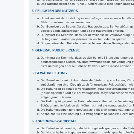
Das Nutzungsrecht nach Punkt 2, Unterpunkt a bleibt auch nach 
3. PFLICHTEN DES NUTZERS
Du erklärst mit der Erstellung eines Beitrags, dass er keine Inhalt
Bilder zu setzen bzw. zu verwenden.
Der Betreiber des Boards übt das Hausrecht aus. Bei Verstößen g
dieses Boards ausschließen und dir ein Hausverbot erteilen.
Du nimmst zur Kenntnis, dass der Betreiber keine Verantwortung für 
Beiträge und Funktionen jederzeit zu löschen oder zu sperren.
Du gestattest dem Betreiber darüber hinaus, deine Beiträge abzuä
4. GENERAL PUBLIC LICENSE
Du nimmst zur Kenntnis, dass es sich bei phpBB um eine unter der 
deutschsprachige Community unter www.phpbb.de zur Verfügung gest
nicht untersagen oder auf Inhalte fremder Foren Einfluss nehmen.
5. GEWÄHRLEISTUNG
Der Betreiber haftet mit Ausnahme der Verletzung von Leben, Körper
zurückzuführen sind. Dies gilt auch für mittelbare Folgeschäden 
Die Haftung ist gegenüber Verbrauchern außer bei vorsätzlichem o
(Kardinalpflichten) auf die bei Vertragsschluss typischerweise vo
entgangenen Gewinn.
Die Haftung ist gegenüber Unternehmern außer bei der Verletzung 
Schäden und im Übrigen der Höhe nach auf die vertragstypischen 
Die Haftungsbegrenzung der Absätze a bis c gilt sinngemäß auch zu
Ansprüche für eine Haftung aus zwingendem nationalem Recht blei
6. ÄNDERUNGSVORBEHALT
Der Betreiber ist berechtigt, die Nutzungsbedingungen und die Date
Der Nutzer ist berechtigt, den Änderungen zu widersprechen. Im Fa