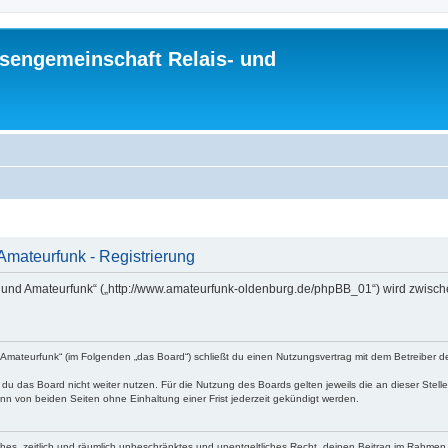
sengemeinschaft Relais- und
Amateurfunk - Registrierung
- und Amateurfunk“ („http://www.amateurfunk-oldenburg.de/phpBB_01“) wird zwische
Amateurfunk“ (im Folgenden „das Board“) schließt du einen Nutzungsvertrag mit dem Betreiber de
du das Board nicht weiter nutzen. Für die Nutzung des Boards gelten jeweils die an dieser Stell
n von beiden Seiten ohne Einhaltung einer Frist jederzeit gekündigt werden.
faches, zeitlich und räumlich unbeschränktes und unentgeltliches Recht, deinen Beitrag im Rahme