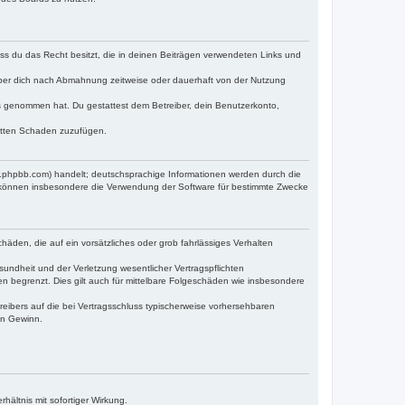
dass du das Recht besitzt, die in deinen Beiträgen verwendeten Links und
iber dich nach Abmahnung zeitweise oder dauerhaft von der Nutzung
tnis genommen hat. Du gestattest dem Betreiber, dein Benutzerkonto,
ritten Schaden zuzufügen.
w.phpbb.com) handelt; deutschsprachige Informationen werden durch die
e können insbesondere die Verwendung der Software für bestimmte Zwecke
häden, die auf ein vorsätzliches oder grob fahrlässiges Verhalten
undheit und der Verletzung wesentlicher Vertragspflichten
n begrenzt. Dies gilt auch für mittelbare Folgeschäden wie insbesondere
eibers auf die bei Vertragsschluss typischerweise vorhersehbaren
en Gewinn.
ältnis mit sofortiger Wirkung.