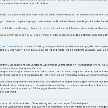
Kündigung des Nutzungsvertrages bestehen.
e enthält, die gegen geltendes Recht oder die guten Sitten verstoßen. Du erklärst insbesondere, 
egen diese Nutzungsbedingungen oder anderer im Board veröffentlichten Regeln kann der Betre
die Inhalte von Beiträgen übernimmt, die er nicht selbst erstellt hat oder die er nicht zur Kenn
ndern, sofern sie gegen o. g. Regeln verstoßen oder geeignet sind, dem Betreiber oder einem D
„
GNU General Public License v2
“ (GPL) bereitgestellten Foren-Software von phpBB Limited (ww
ellt. Beide haben keinen Einfluss auf die Art und Weise, wie die Software verwendet wird. Si
 und Gesundheit und der Verletzung wesentlicher Vertragspflichten (Kardinalpflichten) nur für Sc
wie insbesondere entgangenen Gewinn.
der grob fahrlässigem Verhalten oder bei Schäden aus der Verletzung von Leben, Körper und Ges
rhersehbaren Schäden und im übrigen der Höhe nach auf die vertragstypischen Durchschnittsschäde
von Leben, Körper und Gesundheit oder vorsätzlichem oder grob fahrlässigem Verhalten des Betr
Durchschnittsschäden begrenzt. Dies gilt auch für mittelbare Schäden, insbesondere entgangen
gunsten der Mitarbeiter und Erfüllungsgehilfen des Betreibers.
ben unberührt.
nschutzrichtlinie zu ändern. Die Änderung wird dem Nutzer per E-Mail mitgeteilt.
lle des Widerspruchs erlischt das zwischen dem Betreiber und dem Nutzer bestehende Vertragsverh