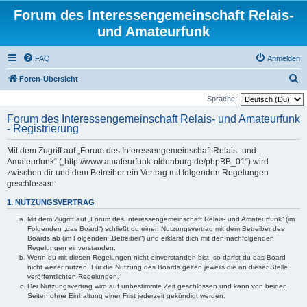
Forum des Interessengemeinschaft Relais-
und Amateurfunk
FAQ
Anmelden
S
Foren-Übersicht
u
Sprache:
c
Forum des Interessengemeinschaft Relais- und Amateurfunk
- Registrierung
h
e
Mit dem Zugriff auf „Forum des Interessengemeinschaft Relais- und
Amateurfunk“ („http://www.amateurfunk-oldenburg.de/phpBB_01“) wird
zwischen dir und dem Betreiber ein Vertrag mit folgenden Regelungen
geschlossen:
1. NUTZUNGSVERTRAG
Mit dem Zugriff auf „Forum des Interessengemeinschaft Relais- und Amateurfunk“ (im
Folgenden „das Board“) schließt du einen Nutzungsvertrag mit dem Betreiber des
Boards ab (im Folgenden „Betreiber“) und erklärst dich mit den nachfolgenden
Regelungen einverstanden.
Wenn du mit diesen Regelungen nicht einverstanden bist, so darfst du das Board
nicht weiter nutzen. Für die Nutzung des Boards gelten jeweils die an dieser Stelle
veröffentlichten Regelungen.
Der Nutzungsvertrag wird auf unbestimmte Zeit geschlossen und kann von beiden
Seiten ohne Einhaltung einer Frist jederzeit gekündigt werden.