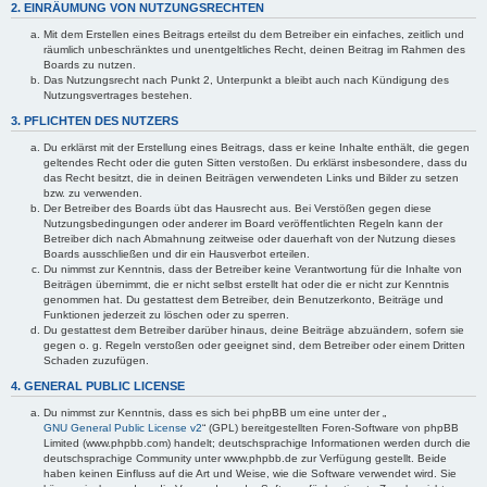
2. EINRÄUMUNG VON NUTZUNGSRECHTEN
Mit dem Erstellen eines Beitrags erteilst du dem Betreiber ein einfaches, zeitlich und
räumlich unbeschränktes und unentgeltliches Recht, deinen Beitrag im Rahmen des
Boards zu nutzen.
Das Nutzungsrecht nach Punkt 2, Unterpunkt a bleibt auch nach Kündigung des
Nutzungsvertrages bestehen.
3. PFLICHTEN DES NUTZERS
Du erklärst mit der Erstellung eines Beitrags, dass er keine Inhalte enthält, die gegen
geltendes Recht oder die guten Sitten verstoßen. Du erklärst insbesondere, dass du
das Recht besitzt, die in deinen Beiträgen verwendeten Links und Bilder zu setzen
bzw. zu verwenden.
Der Betreiber des Boards übt das Hausrecht aus. Bei Verstößen gegen diese
Nutzungsbedingungen oder anderer im Board veröffentlichten Regeln kann der
Betreiber dich nach Abmahnung zeitweise oder dauerhaft von der Nutzung dieses
Boards ausschließen und dir ein Hausverbot erteilen.
Du nimmst zur Kenntnis, dass der Betreiber keine Verantwortung für die Inhalte von
Beiträgen übernimmt, die er nicht selbst erstellt hat oder die er nicht zur Kenntnis
genommen hat. Du gestattest dem Betreiber, dein Benutzerkonto, Beiträge und
Funktionen jederzeit zu löschen oder zu sperren.
Du gestattest dem Betreiber darüber hinaus, deine Beiträge abzuändern, sofern sie
gegen o. g. Regeln verstoßen oder geeignet sind, dem Betreiber oder einem Dritten
Schaden zuzufügen.
4. GENERAL PUBLIC LICENSE
Du nimmst zur Kenntnis, dass es sich bei phpBB um eine unter der „
GNU General Public License v2
“ (GPL) bereitgestellten Foren-Software von phpBB
Limited (www.phpbb.com) handelt; deutschsprachige Informationen werden durch die
deutschsprachige Community unter www.phpbb.de zur Verfügung gestellt. Beide
haben keinen Einfluss auf die Art und Weise, wie die Software verwendet wird. Sie