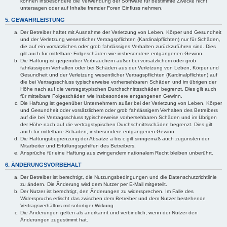
können insbesondere die Verwendung der Software für bestimmte Zwecke nicht
untersagen oder auf Inhalte fremder Foren Einfluss nehmen.
5. GEWÄHRLEISTUNG
Der Betreiber haftet mit Ausnahme der Verletzung von Leben, Körper und Gesundheit
und der Verletzung wesentlicher Vertragspflichten (Kardinalpflichten) nur für Schäden,
die auf ein vorsätzliches oder grob fahrlässiges Verhalten zurückzuführen sind. Dies
gilt auch für mittelbare Folgeschäden wie insbesondere entgangenen Gewinn.
Die Haftung ist gegenüber Verbrauchern außer bei vorsätzlichem oder grob
fahrlässigem Verhalten oder bei Schäden aus der Verletzung von Leben, Körper und
Gesundheit und der Verletzung wesentlicher Vertragspflichten (Kardinalpflichten) auf
die bei Vertragsschluss typischerweise vorhersehbaren Schäden und im übrigen der
Höhe nach auf die vertragstypischen Durchschnittsschäden begrenzt. Dies gilt auch
für mittelbare Folgeschäden wie insbesondere entgangenen Gewinn.
Die Haftung ist gegenüber Unternehmern außer bei der Verletzung von Leben, Körper
und Gesundheit oder vorsätzlichem oder grob fahrlässigem Verhalten des Betreibers
auf die bei Vertragsschluss typischerweise vorhersehbaren Schäden und im Übrigen
der Höhe nach auf die vertragstypischen Durchschnittsschäden begrenzt. Dies gilt
auch für mittelbare Schäden, insbesondere entgangenen Gewinn.
Die Haftungsbegrenzung der Absätze a bis c gilt sinngemäß auch zugunsten der
Mitarbeiter und Erfüllungsgehilfen des Betreibers.
Ansprüche für eine Haftung aus zwingendem nationalem Recht bleiben unberührt.
6. ÄNDERUNGSVORBEHALT
Der Betreiber ist berechtigt, die Nutzungsbedingungen und die Datenschutzrichtlinie
zu ändern. Die Änderung wird dem Nutzer per E-Mail mitgeteilt.
Der Nutzer ist berechtigt, den Änderungen zu widersprechen. Im Falle des
Widerspruchs erlischt das zwischen dem Betreiber und dem Nutzer bestehende
Vertragsverhältnis mit sofortiger Wirkung.
Die Änderungen gelten als anerkannt und verbindlich, wenn der Nutzer den
Änderungen zugestimmt hat.