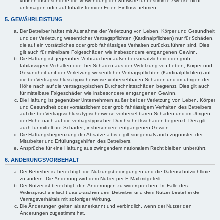
können insbesondere die Verwendung der Software für bestimmte Zwecke nicht
untersagen oder auf Inhalte fremder Foren Einfluss nehmen.
5. GEWÄHRLEISTUNG
Der Betreiber haftet mit Ausnahme der Verletzung von Leben, Körper und Gesundheit
und der Verletzung wesentlicher Vertragspflichten (Kardinalpflichten) nur für Schäden,
die auf ein vorsätzliches oder grob fahrlässiges Verhalten zurückzuführen sind. Dies
gilt auch für mittelbare Folgeschäden wie insbesondere entgangenen Gewinn.
Die Haftung ist gegenüber Verbrauchern außer bei vorsätzlichem oder grob
fahrlässigem Verhalten oder bei Schäden aus der Verletzung von Leben, Körper und
Gesundheit und der Verletzung wesentlicher Vertragspflichten (Kardinalpflichten) auf
die bei Vertragsschluss typischerweise vorhersehbaren Schäden und im übrigen der
Höhe nach auf die vertragstypischen Durchschnittsschäden begrenzt. Dies gilt auch
für mittelbare Folgeschäden wie insbesondere entgangenen Gewinn.
Die Haftung ist gegenüber Unternehmern außer bei der Verletzung von Leben, Körper
und Gesundheit oder vorsätzlichem oder grob fahrlässigem Verhalten des Betreibers
auf die bei Vertragsschluss typischerweise vorhersehbaren Schäden und im Übrigen
der Höhe nach auf die vertragstypischen Durchschnittsschäden begrenzt. Dies gilt
auch für mittelbare Schäden, insbesondere entgangenen Gewinn.
Die Haftungsbegrenzung der Absätze a bis c gilt sinngemäß auch zugunsten der
Mitarbeiter und Erfüllungsgehilfen des Betreibers.
Ansprüche für eine Haftung aus zwingendem nationalem Recht bleiben unberührt.
6. ÄNDERUNGSVORBEHALT
Der Betreiber ist berechtigt, die Nutzungsbedingungen und die Datenschutzrichtlinie
zu ändern. Die Änderung wird dem Nutzer per E-Mail mitgeteilt.
Der Nutzer ist berechtigt, den Änderungen zu widersprechen. Im Falle des
Widerspruchs erlischt das zwischen dem Betreiber und dem Nutzer bestehende
Vertragsverhältnis mit sofortiger Wirkung.
Die Änderungen gelten als anerkannt und verbindlich, wenn der Nutzer den
Änderungen zugestimmt hat.