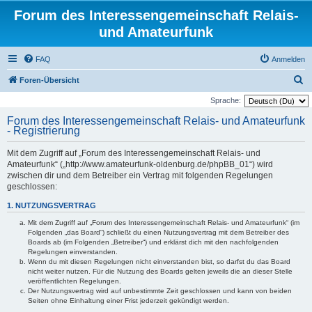
Forum des Interessengemeinschaft Relais-
und Amateurfunk
FAQ
Anmelden
S
Foren-Übersicht
u
Sprache:
c
Forum des Interessengemeinschaft Relais- und Amateurfunk
- Registrierung
h
e
Mit dem Zugriff auf „Forum des Interessengemeinschaft Relais- und
Amateurfunk“ („http://www.amateurfunk-oldenburg.de/phpBB_01“) wird
zwischen dir und dem Betreiber ein Vertrag mit folgenden Regelungen
geschlossen:
1. NUTZUNGSVERTRAG
Mit dem Zugriff auf „Forum des Interessengemeinschaft Relais- und Amateurfunk“ (im
Folgenden „das Board“) schließt du einen Nutzungsvertrag mit dem Betreiber des
Boards ab (im Folgenden „Betreiber“) und erklärst dich mit den nachfolgenden
Regelungen einverstanden.
Wenn du mit diesen Regelungen nicht einverstanden bist, so darfst du das Board
nicht weiter nutzen. Für die Nutzung des Boards gelten jeweils die an dieser Stelle
veröffentlichten Regelungen.
Der Nutzungsvertrag wird auf unbestimmte Zeit geschlossen und kann von beiden
Seiten ohne Einhaltung einer Frist jederzeit gekündigt werden.