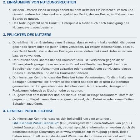
2. EINRÄUMUNG VON NUTZUNGSRECHTEN
Mit dem Erstellen eines Beitrags erteilst du dem Betreiber ein einfaches, zeitlich und
räumlich unbeschränktes und unentgeltliches Recht, deinen Beitrag im Rahmen des
Boards zu nutzen.
Das Nutzungsrecht nach Punkt 2, Unterpunkt a bleibt auch nach Kündigung des
Nutzungsvertrages bestehen.
3. PFLICHTEN DES NUTZERS
Du erklärst mit der Erstellung eines Beitrags, dass er keine Inhalte enthält, die gegen
geltendes Recht oder die guten Sitten verstoßen. Du erklärst insbesondere, dass du
das Recht besitzt, die in deinen Beiträgen verwendeten Links und Bilder zu setzen
bzw. zu verwenden.
Der Betreiber des Boards übt das Hausrecht aus. Bei Verstößen gegen diese
Nutzungsbedingungen oder anderer im Board veröffentlichten Regeln kann der
Betreiber dich nach Abmahnung zeitweise oder dauerhaft von der Nutzung dieses
Boards ausschließen und dir ein Hausverbot erteilen.
Du nimmst zur Kenntnis, dass der Betreiber keine Verantwortung für die Inhalte von
Beiträgen übernimmt, die er nicht selbst erstellt hat oder die er nicht zur Kenntnis
genommen hat. Du gestattest dem Betreiber, dein Benutzerkonto, Beiträge und
Funktionen jederzeit zu löschen oder zu sperren.
Du gestattest dem Betreiber darüber hinaus, deine Beiträge abzuändern, sofern sie
gegen o. g. Regeln verstoßen oder geeignet sind, dem Betreiber oder einem Dritten
Schaden zuzufügen.
4. GENERAL PUBLIC LICENSE
Du nimmst zur Kenntnis, dass es sich bei phpBB um eine unter der „
GNU General Public License v2
“ (GPL) bereitgestellten Foren-Software von phpBB
Limited (www.phpbb.com) handelt; deutschsprachige Informationen werden durch die
deutschsprachige Community unter www.phpbb.de zur Verfügung gestellt. Beide
haben keinen Einfluss auf die Art und Weise, wie die Software verwendet wird. Sie