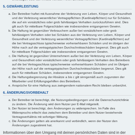
5. GEWÄHRLEISTUNG
Der Betreiber haftet mit Ausnahme der Verletzung von Leben, Körper und Gesundheit
und der Verletzung wesentlicher Vertragspflichten (Kardinalpflichten) nur für Schäden,
die auf ein vorsätzliches oder grob fahrlässiges Verhalten zurückzuführen sind. Dies
gilt auch für mittelbare Folgeschäden wie insbesondere entgangenen Gewinn.
Die Haftung ist gegenüber Verbrauchern außer bei vorsätzlichem oder grob
fahrlässigem Verhalten oder bei Schäden aus der Verletzung von Leben, Körper und
Gesundheit und der Verletzung wesentlicher Vertragspflichten (Kardinalpflichten) auf
die bei Vertragsschluss typischerweise vorhersehbaren Schäden und im übrigen der
Höhe nach auf die vertragstypischen Durchschnittsschäden begrenzt. Dies gilt auch
für mittelbare Folgeschäden wie insbesondere entgangenen Gewinn.
Die Haftung ist gegenüber Unternehmern außer bei der Verletzung von Leben, Körper
und Gesundheit oder vorsätzlichem oder grob fahrlässigem Verhalten des Betreibers
auf die bei Vertragsschluss typischerweise vorhersehbaren Schäden und im Übrigen
der Höhe nach auf die vertragstypischen Durchschnittsschäden begrenzt. Dies gilt
auch für mittelbare Schäden, insbesondere entgangenen Gewinn.
Die Haftungsbegrenzung der Absätze a bis c gilt sinngemäß auch zugunsten der
Mitarbeiter und Erfüllungsgehilfen des Betreibers.
Ansprüche für eine Haftung aus zwingendem nationalem Recht bleiben unberührt.
6. ÄNDERUNGSVORBEHALT
Der Betreiber ist berechtigt, die Nutzungsbedingungen und die Datenschutzrichtlinie
zu ändern. Die Änderung wird dem Nutzer per E-Mail mitgeteilt.
Der Nutzer ist berechtigt, den Änderungen zu widersprechen. Im Falle des
Widerspruchs erlischt das zwischen dem Betreiber und dem Nutzer bestehende
Vertragsverhältnis mit sofortiger Wirkung.
Die Änderungen gelten als anerkannt und verbindlich, wenn der Nutzer den
Änderungen zugestimmt hat.
Informationen über den Umgang mit deinen persönlichen Daten sind in der