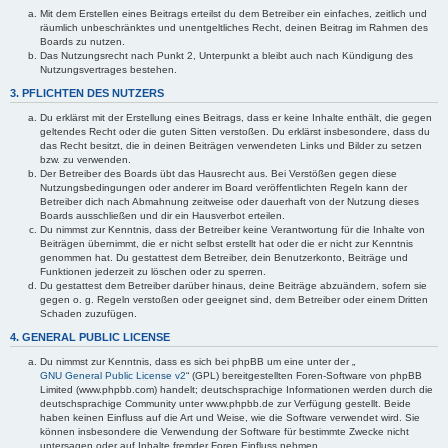
Mit dem Erstellen eines Beitrags erteilst du dem Betreiber ein einfaches, zeitlich und
räumlich unbeschränktes und unentgeltliches Recht, deinen Beitrag im Rahmen des
Boards zu nutzen.
Das Nutzungsrecht nach Punkt 2, Unterpunkt a bleibt auch nach Kündigung des
Nutzungsvertrages bestehen.
3. PFLICHTEN DES NUTZERS
Du erklärst mit der Erstellung eines Beitrags, dass er keine Inhalte enthält, die gegen
geltendes Recht oder die guten Sitten verstoßen. Du erklärst insbesondere, dass du
das Recht besitzt, die in deinen Beiträgen verwendeten Links und Bilder zu setzen
bzw. zu verwenden.
Der Betreiber des Boards übt das Hausrecht aus. Bei Verstößen gegen diese
Nutzungsbedingungen oder anderer im Board veröffentlichten Regeln kann der
Betreiber dich nach Abmahnung zeitweise oder dauerhaft von der Nutzung dieses
Boards ausschließen und dir ein Hausverbot erteilen.
Du nimmst zur Kenntnis, dass der Betreiber keine Verantwortung für die Inhalte von
Beiträgen übernimmt, die er nicht selbst erstellt hat oder die er nicht zur Kenntnis
genommen hat. Du gestattest dem Betreiber, dein Benutzerkonto, Beiträge und
Funktionen jederzeit zu löschen oder zu sperren.
Du gestattest dem Betreiber darüber hinaus, deine Beiträge abzuändern, sofern sie
gegen o. g. Regeln verstoßen oder geeignet sind, dem Betreiber oder einem Dritten
Schaden zuzufügen.
4. GENERAL PUBLIC LICENSE
Du nimmst zur Kenntnis, dass es sich bei phpBB um eine unter der „
GNU General Public License v2
“ (GPL) bereitgestellten Foren-Software von phpBB
Limited (www.phpbb.com) handelt; deutschsprachige Informationen werden durch die
deutschsprachige Community unter www.phpbb.de zur Verfügung gestellt. Beide
haben keinen Einfluss auf die Art und Weise, wie die Software verwendet wird. Sie
können insbesondere die Verwendung der Software für bestimmte Zwecke nicht
untersagen oder auf Inhalte fremder Foren Einfluss nehmen.