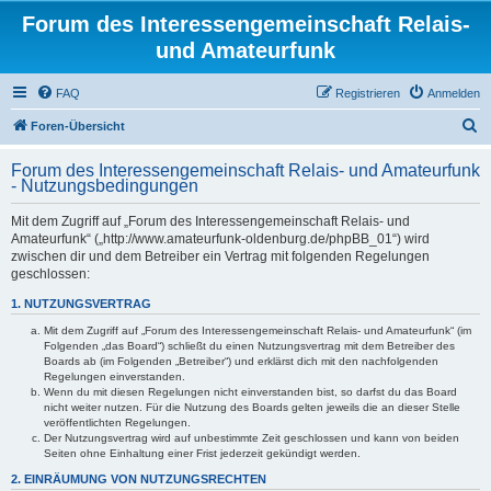
Forum des Interessengemeinschaft Relais-
und Amateurfunk
FAQ
Registrieren
Anmelden
S
Foren-Übersicht
u
Forum des Interessengemeinschaft Relais- und Amateurfunk
c
- Nutzungsbedingungen
h
Mit dem Zugriff auf „Forum des Interessengemeinschaft Relais- und
e
Amateurfunk“ („http://www.amateurfunk-oldenburg.de/phpBB_01“) wird
zwischen dir und dem Betreiber ein Vertrag mit folgenden Regelungen
geschlossen:
1. NUTZUNGSVERTRAG
Mit dem Zugriff auf „Forum des Interessengemeinschaft Relais- und Amateurfunk“ (im
Folgenden „das Board“) schließt du einen Nutzungsvertrag mit dem Betreiber des
Boards ab (im Folgenden „Betreiber“) und erklärst dich mit den nachfolgenden
Regelungen einverstanden.
Wenn du mit diesen Regelungen nicht einverstanden bist, so darfst du das Board
nicht weiter nutzen. Für die Nutzung des Boards gelten jeweils die an dieser Stelle
veröffentlichten Regelungen.
Der Nutzungsvertrag wird auf unbestimmte Zeit geschlossen und kann von beiden
Seiten ohne Einhaltung einer Frist jederzeit gekündigt werden.
2. EINRÄUMUNG VON NUTZUNGSRECHTEN