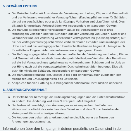
5. GEWÄHRLEISTUNG
Der Betreiber haftet mit Ausnahme der Verletzung von Leben, Körper und Gesundheit
und der Verletzung wesentlicher Vertragspflichten (Kardinalpflichten) nur für Schäden,
die auf ein vorsätzliches oder grob fahrlässiges Verhalten zurückzuführen sind. Dies
gilt auch für mittelbare Folgeschäden wie insbesondere entgangenen Gewinn.
Die Haftung ist gegenüber Verbrauchern außer bei vorsätzlichem oder grob
fahrlässigem Verhalten oder bei Schäden aus der Verletzung von Leben, Körper und
Gesundheit und der Verletzung wesentlicher Vertragspflichten (Kardinalpflichten) auf
die bei Vertragsschluss typischerweise vorhersehbaren Schäden und im übrigen der
Höhe nach auf die vertragstypischen Durchschnittsschäden begrenzt. Dies gilt auch
für mittelbare Folgeschäden wie insbesondere entgangenen Gewinn.
Die Haftung ist gegenüber Unternehmern außer bei der Verletzung von Leben, Körper
und Gesundheit oder vorsätzlichem oder grob fahrlässigem Verhalten des Betreibers
auf die bei Vertragsschluss typischerweise vorhersehbaren Schäden und im Übrigen
der Höhe nach auf die vertragstypischen Durchschnittsschäden begrenzt. Dies gilt
auch für mittelbare Schäden, insbesondere entgangenen Gewinn.
Die Haftungsbegrenzung der Absätze a bis c gilt sinngemäß auch zugunsten der
Mitarbeiter und Erfüllungsgehilfen des Betreibers.
Ansprüche für eine Haftung aus zwingendem nationalem Recht bleiben unberührt.
6. ÄNDERUNGSVORBEHALT
Der Betreiber ist berechtigt, die Nutzungsbedingungen und die Datenschutzrichtlinie
zu ändern. Die Änderung wird dem Nutzer per E-Mail mitgeteilt.
Der Nutzer ist berechtigt, den Änderungen zu widersprechen. Im Falle des
Widerspruchs erlischt das zwischen dem Betreiber und dem Nutzer bestehende
Vertragsverhältnis mit sofortiger Wirkung.
Die Änderungen gelten als anerkannt und verbindlich, wenn der Nutzer den
Änderungen zugestimmt hat.
Informationen über den Umgang mit deinen persönlichen Daten sind in der