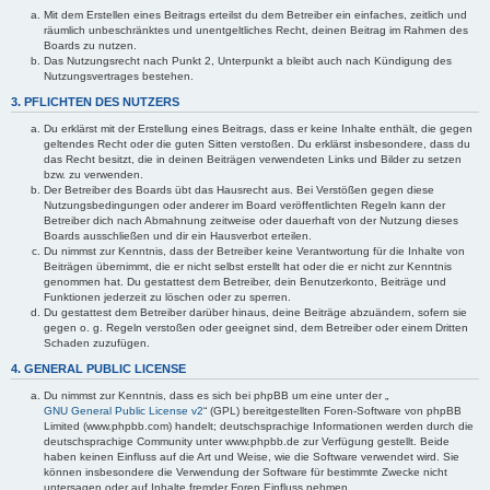
Mit dem Erstellen eines Beitrags erteilst du dem Betreiber ein einfaches, zeitlich und
räumlich unbeschränktes und unentgeltliches Recht, deinen Beitrag im Rahmen des
Boards zu nutzen.
Das Nutzungsrecht nach Punkt 2, Unterpunkt a bleibt auch nach Kündigung des
Nutzungsvertrages bestehen.
3. PFLICHTEN DES NUTZERS
Du erklärst mit der Erstellung eines Beitrags, dass er keine Inhalte enthält, die gegen
geltendes Recht oder die guten Sitten verstoßen. Du erklärst insbesondere, dass du
das Recht besitzt, die in deinen Beiträgen verwendeten Links und Bilder zu setzen
bzw. zu verwenden.
Der Betreiber des Boards übt das Hausrecht aus. Bei Verstößen gegen diese
Nutzungsbedingungen oder anderer im Board veröffentlichten Regeln kann der
Betreiber dich nach Abmahnung zeitweise oder dauerhaft von der Nutzung dieses
Boards ausschließen und dir ein Hausverbot erteilen.
Du nimmst zur Kenntnis, dass der Betreiber keine Verantwortung für die Inhalte von
Beiträgen übernimmt, die er nicht selbst erstellt hat oder die er nicht zur Kenntnis
genommen hat. Du gestattest dem Betreiber, dein Benutzerkonto, Beiträge und
Funktionen jederzeit zu löschen oder zu sperren.
Du gestattest dem Betreiber darüber hinaus, deine Beiträge abzuändern, sofern sie
gegen o. g. Regeln verstoßen oder geeignet sind, dem Betreiber oder einem Dritten
Schaden zuzufügen.
4. GENERAL PUBLIC LICENSE
Du nimmst zur Kenntnis, dass es sich bei phpBB um eine unter der „
GNU General Public License v2
“ (GPL) bereitgestellten Foren-Software von phpBB
Limited (www.phpbb.com) handelt; deutschsprachige Informationen werden durch die
deutschsprachige Community unter www.phpbb.de zur Verfügung gestellt. Beide
haben keinen Einfluss auf die Art und Weise, wie die Software verwendet wird. Sie
können insbesondere die Verwendung der Software für bestimmte Zwecke nicht
untersagen oder auf Inhalte fremder Foren Einfluss nehmen.