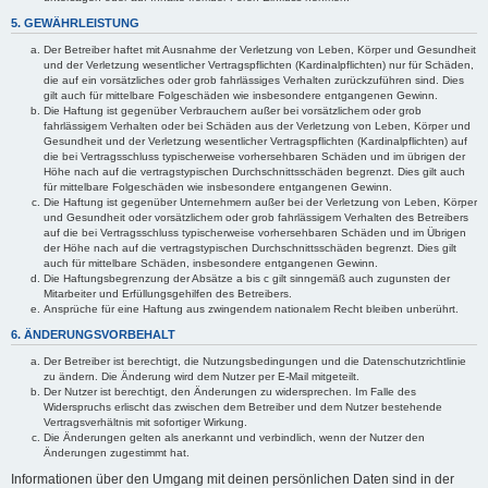
5. GEWÄHRLEISTUNG
Der Betreiber haftet mit Ausnahme der Verletzung von Leben, Körper und Gesundheit
und der Verletzung wesentlicher Vertragspflichten (Kardinalpflichten) nur für Schäden,
die auf ein vorsätzliches oder grob fahrlässiges Verhalten zurückzuführen sind. Dies
gilt auch für mittelbare Folgeschäden wie insbesondere entgangenen Gewinn.
Die Haftung ist gegenüber Verbrauchern außer bei vorsätzlichem oder grob
fahrlässigem Verhalten oder bei Schäden aus der Verletzung von Leben, Körper und
Gesundheit und der Verletzung wesentlicher Vertragspflichten (Kardinalpflichten) auf
die bei Vertragsschluss typischerweise vorhersehbaren Schäden und im übrigen der
Höhe nach auf die vertragstypischen Durchschnittsschäden begrenzt. Dies gilt auch
für mittelbare Folgeschäden wie insbesondere entgangenen Gewinn.
Die Haftung ist gegenüber Unternehmern außer bei der Verletzung von Leben, Körper
und Gesundheit oder vorsätzlichem oder grob fahrlässigem Verhalten des Betreibers
auf die bei Vertragsschluss typischerweise vorhersehbaren Schäden und im Übrigen
der Höhe nach auf die vertragstypischen Durchschnittsschäden begrenzt. Dies gilt
auch für mittelbare Schäden, insbesondere entgangenen Gewinn.
Die Haftungsbegrenzung der Absätze a bis c gilt sinngemäß auch zugunsten der
Mitarbeiter und Erfüllungsgehilfen des Betreibers.
Ansprüche für eine Haftung aus zwingendem nationalem Recht bleiben unberührt.
6. ÄNDERUNGSVORBEHALT
Der Betreiber ist berechtigt, die Nutzungsbedingungen und die Datenschutzrichtlinie
zu ändern. Die Änderung wird dem Nutzer per E-Mail mitgeteilt.
Der Nutzer ist berechtigt, den Änderungen zu widersprechen. Im Falle des
Widerspruchs erlischt das zwischen dem Betreiber und dem Nutzer bestehende
Vertragsverhältnis mit sofortiger Wirkung.
Die Änderungen gelten als anerkannt und verbindlich, wenn der Nutzer den
Änderungen zugestimmt hat.
Informationen über den Umgang mit deinen persönlichen Daten sind in der