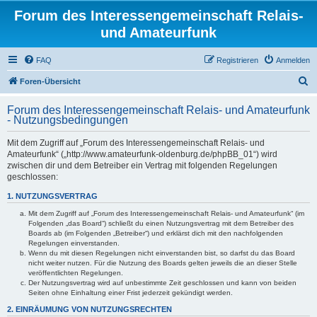
Forum des Interessengemeinschaft Relais-
und Amateurfunk
FAQ
Registrieren
Anmelden
S
Foren-Übersicht
u
Forum des Interessengemeinschaft Relais- und Amateurfunk
c
- Nutzungsbedingungen
h
Mit dem Zugriff auf „Forum des Interessengemeinschaft Relais- und
e
Amateurfunk“ („http://www.amateurfunk-oldenburg.de/phpBB_01“) wird
zwischen dir und dem Betreiber ein Vertrag mit folgenden Regelungen
geschlossen:
1. NUTZUNGSVERTRAG
Mit dem Zugriff auf „Forum des Interessengemeinschaft Relais- und Amateurfunk“ (im
Folgenden „das Board“) schließt du einen Nutzungsvertrag mit dem Betreiber des
Boards ab (im Folgenden „Betreiber“) und erklärst dich mit den nachfolgenden
Regelungen einverstanden.
Wenn du mit diesen Regelungen nicht einverstanden bist, so darfst du das Board
nicht weiter nutzen. Für die Nutzung des Boards gelten jeweils die an dieser Stelle
veröffentlichten Regelungen.
Der Nutzungsvertrag wird auf unbestimmte Zeit geschlossen und kann von beiden
Seiten ohne Einhaltung einer Frist jederzeit gekündigt werden.
2. EINRÄUMUNG VON NUTZUNGSRECHTEN