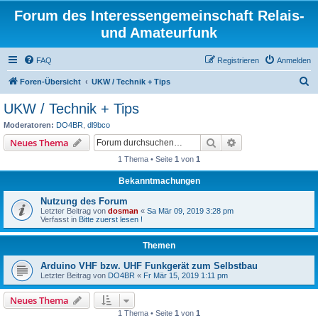
Forum des Interessengemeinschaft Relais-
und Amateurfunk
FAQ
Registrieren
Anmelden
S
Foren-Übersicht
UKW / Technik + Tips
u
UKW / Technik + Tips
c
Moderatoren:
DO4BR
,
dl9bco
h
Suche
Erweiterte Suche
Neues Thema
e
1 Thema • Seite
1
von
1
Bekanntmachungen
Nutzung des Forum
Letzter Beitrag von
dosman
«
Sa Mär 09, 2019 3:28 pm
Verfasst in
Bitte zuerst lesen !
Themen
Arduino VHF bzw. UHF Funkgerät zum Selbstbau
Letzter Beitrag von
DO4BR
«
Fr Mär 15, 2019 1:11 pm
Neues Thema
1 Thema • Seite
1
von
1