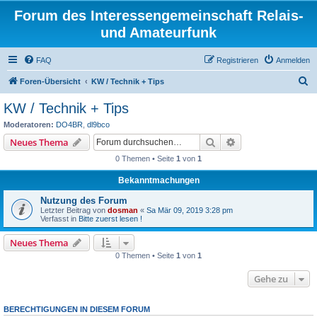
Forum des Interessengemeinschaft Relais-
und Amateurfunk
FAQ
Registrieren
Anmelden
S
Foren-Übersicht
KW / Technik + Tips
u
KW / Technik + Tips
c
Moderatoren:
DO4BR
,
dl9bco
h
Suche
Erweiterte Suche
Neues Thema
e
0 Themen • Seite
1
von
1
Bekanntmachungen
Nutzung des Forum
Letzter Beitrag von
dosman
«
Sa Mär 09, 2019 3:28 pm
Verfasst in
Bitte zuerst lesen !
Neues Thema
0 Themen • Seite
1
von
1
Gehe zu
BERECHTIGUNGEN IN DIESEM FORUM