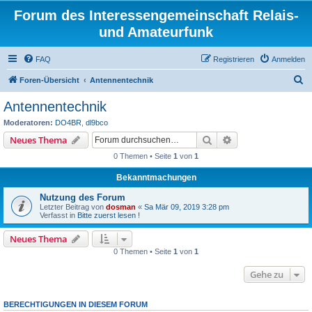
Forum des Interessengemeinschaft Relais-
und Amateurfunk
FAQ
Registrieren
Anmelden
S
Foren-Übersicht
Antennentechnik
u
Antennentechnik
c
Moderatoren:
DO4BR
,
dl9bco
h
Suche
Erweiterte Suche
Neues Thema
e
0 Themen • Seite
1
von
1
Bekanntmachungen
Nutzung des Forum
Letzter Beitrag von
dosman
«
Sa Mär 09, 2019 3:28 pm
Verfasst in
Bitte zuerst lesen !
Neues Thema
0 Themen • Seite
1
von
1
Gehe zu
BERECHTIGUNGEN IN DIESEM FORUM