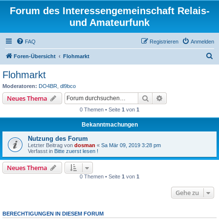
Forum des Interessengemeinschaft Relais-
und Amateurfunk
FAQ
Registrieren
Anmelden
S
Foren-Übersicht
Flohmarkt
u
Flohmarkt
c
Moderatoren:
DO4BR
,
dl9bco
h
Suche
Erweiterte Suche
Neues Thema
e
0 Themen • Seite
1
von
1
Bekanntmachungen
Nutzung des Forum
Letzter Beitrag von
dosman
«
Sa Mär 09, 2019 3:28 pm
Verfasst in
Bitte zuerst lesen !
Neues Thema
0 Themen • Seite
1
von
1
Gehe zu
BERECHTIGUNGEN IN DIESEM FORUM