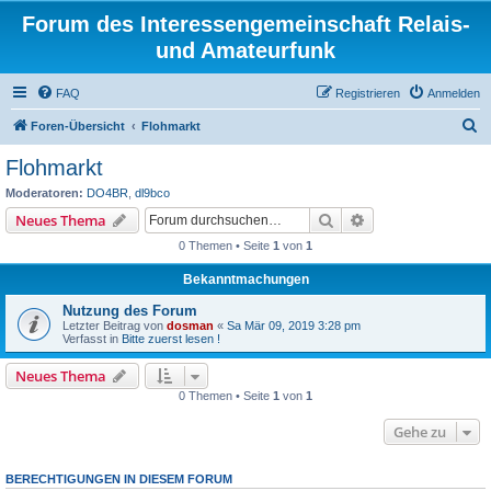
Forum des Interessengemeinschaft Relais-
und Amateurfunk
FAQ
Registrieren
Anmelden
S
Foren-Übersicht
Flohmarkt
u
Flohmarkt
c
Moderatoren:
DO4BR
,
dl9bco
h
Suche
Erweiterte Suche
Neues Thema
e
0 Themen • Seite
1
von
1
Bekanntmachungen
Nutzung des Forum
Letzter Beitrag von
dosman
«
Sa Mär 09, 2019 3:28 pm
Verfasst in
Bitte zuerst lesen !
Neues Thema
0 Themen • Seite
1
von
1
Gehe zu
BERECHTIGUNGEN IN DIESEM FORUM