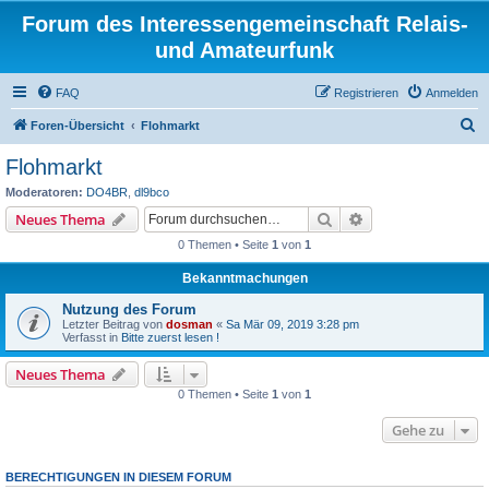
Forum des Interessengemeinschaft Relais-
und Amateurfunk
FAQ
Registrieren
Anmelden
S
Foren-Übersicht
Flohmarkt
u
Flohmarkt
c
Moderatoren:
DO4BR
,
dl9bco
h
Suche
Erweiterte Suche
Neues Thema
e
0 Themen • Seite
1
von
1
Bekanntmachungen
Nutzung des Forum
Letzter Beitrag von
dosman
«
Sa Mär 09, 2019 3:28 pm
Verfasst in
Bitte zuerst lesen !
Neues Thema
0 Themen • Seite
1
von
1
Gehe zu
BERECHTIGUNGEN IN DIESEM FORUM