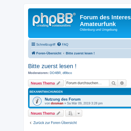
Forum des Interes
Amateurfunk
Oldenburg und Umgebung
Schnellzugriff
FAQ
Foren-Übersicht
Bitte zuerst lesen !
Bitte zuerst lesen !
Moderatoren:
DO4BR
,
dl9bco
Suche
Erw
Neues Thema
BEKANNTMACHUNGEN
Nutzung des Forum
von
dosman
» Sa Mär 09, 2019 3:28 pm
Neues Thema
Zurück zur Foren-Übersicht