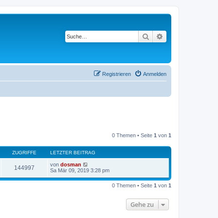
Suche
Erweiterte Suche
Registrieren
Anmelden
0 Themen • Seite
1
von
1
ZUGRIFFE
LETZTER BEITRAG
von
dosman
144997
Sa Mär 09, 2019 3:28 pm
0 Themen • Seite
1
von
1
Gehe zu