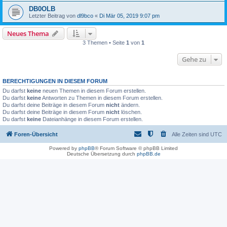
DB0OLB
Letzter Beitrag von
dl9bco
«
Di Mär 05, 2019 9:07 pm
Neues Thema
3 Themen • Seite
1
von
1
Gehe zu
BERECHTIGUNGEN IN DIESEM FORUM
Du darfst
keine
neuen Themen in diesem Forum erstellen.
Du darfst
keine
Antworten zu Themen in diesem Forum erstellen.
Du darfst deine Beiträge in diesem Forum
nicht
ändern.
Du darfst deine Beiträge in diesem Forum
nicht
löschen.
Du darfst
keine
Dateianhänge in diesem Forum erstellen.
Foren-Übersicht
Alle Zeiten sind
UTC
Powered by
phpBB
® Forum Software © phpBB Limited
Deutsche Übersetzung durch
phpBB.de