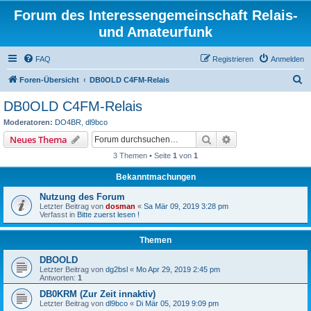
Forum des Interessengemeinschaft Relais-
und Amateurfunk
FAQ
Registrieren
Anmelden
S
Foren-Übersicht
DB0OLD C4FM-Relais
u
DB0OLD C4FM-Relais
c
Moderatoren:
DO4BR
,
dl9bco
h
Suche
Erweiterte Suche
Neues Thema
e
3 Themen • Seite
1
von
1
Bekanntmachungen
Nutzung des Forum
Letzter Beitrag von
dosman
«
Sa Mär 09, 2019 3:28 pm
Verfasst in
Bitte zuerst lesen !
Themen
DBOOLD
Letzter Beitrag von
dg2bsl
«
Mo Apr 29, 2019 2:45 pm
Antworten:
1
DB0KRM (Zur Zeit innaktiv)
Letzter Beitrag von
dl9bco
«
Di Mär 05, 2019 9:09 pm