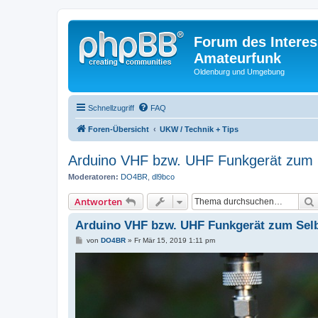
Forum des Interes
Amateurfunk
Oldenburg und Umgebung
Schnellzugriff
FAQ
Foren-Übersicht
UKW / Technik + Tips
Arduino VHF bzw. UHF Funkgerät zum 
Moderatoren:
DO4BR
,
dl9bco
Antworten
Arduino VHF bzw. UHF Funkgerät zum Sel
B
von
DO4BR
»
Fr Mär 15, 2019 1:11 pm
e
i
t
r
a
g