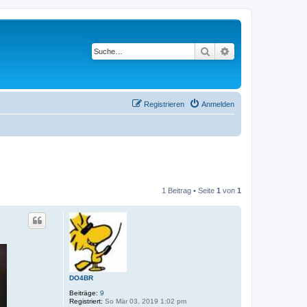
Suche
Erweiterte Suche
Registrieren
Anmelden
1 Beitrag • Seite
1
von
1
DO4BR
Beiträge:
9
Registriert:
So Mär 03, 2019 1:02 pm