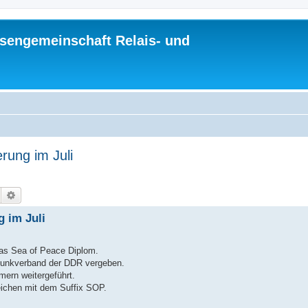
sengemeinschaft Relais- und
rung im Juli
Suche
Erweiterte Suche
 im Juli
das Sea of Peace Diplom.
funkverband der DDR vergeben.
ern weitergeführt.
eichen mit dem Suffix SOP.