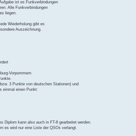
Aufgabe ist es Funkverbindungen
ren. Alle Funkverbindungen
s liegen.
jede Wiederholung gibt es
besondere Auszeichnung.
rdert
enburg-Vorpommern
Punkte.
bzw. 3 Punkte von deutschen Stationen) und
ls einmal einen Punkt:
es Diplom kann also auch in FT-8 gearbeitet werden.
n es wird nur eine Liste der QSOs verlangt.