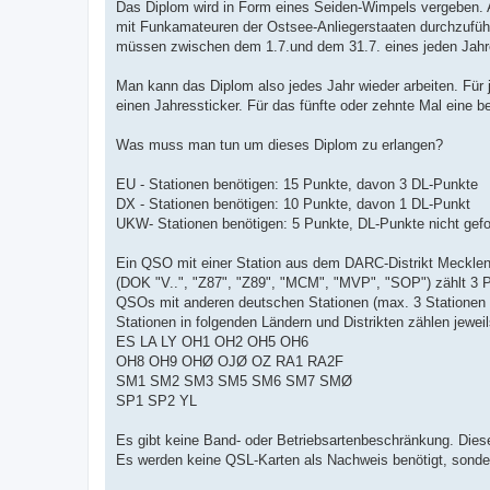
Das Diplom wird in Form eines Seiden-Wimpels vergeben. 
mit Funkamateuren der Ostsee-Anliegerstaaten durchzufüh
müssen zwischen dem 1.7.und dem 31.7. eines jeden Jahre
Man kann das Diplom also jedes Jahr wieder arbeiten. Für 
einen Jahressticker. Für das fünfte oder zehnte Mal eine 
Was muss man tun um dieses Diplom zu erlangen?
EU - Stationen benötigen: 15 Punkte, davon 3 DL-Punkte
DX - Stationen benötigen: 10 Punkte, davon 1 DL-Punkt
UKW- Stationen benötigen: 5 Punkte, DL-Punkte nicht gefo
Ein QSO mit einer Station aus dem DARC-Distrikt Meckl
(DOK "V..", "Z87", "Z89", "MCM", "MVP", "SOP") zählt 3 
QSOs mit anderen deutschen Stationen (max. 3 Stationen 
Stationen in folgenden Ländern und Distrikten zählen jewei
ES LA LY OH1 OH2 OH5 OH6
OH8 OH9 OHØ OJØ OZ RA1 RA2F
SM1 SM2 SM3 SM5 SM6 SM7 SMØ
SP1 SP2 YL
Es gibt keine Band- oder Betriebsartenbeschränkung. Dies
Es werden keine QSL-Karten als Nachweis benötigt, sonder