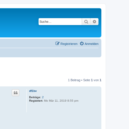
Suche
Erweiterte Suche
Registrieren
Anmelden
1 Beitrag • Seite
1
von
1
df1bv
Beiträge:
2
Registriert:
Mo Mär 11, 2019 8:55 pm