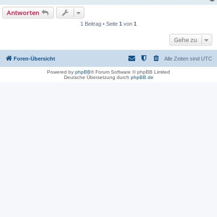
Antworten
1 Beitrag • Seite
1
von
1
Gehe zu
Foren-Übersicht
Alle Zeiten sind
UTC
Powered by
phpBB
® Forum Software © phpBB Limited
Deutsche Übersetzung durch
phpBB.de