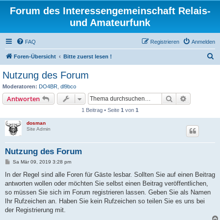
Forum des Interessengemeinschaft Relais-
und Amateurfunk
FAQ
Registrieren
Anmelden
S
Foren-Übersicht
Bitte zuerst lesen !
u
Nutzung des Forum
c
Moderatoren:
DO4BR
,
dl9bco
h
Suche
Erweiterte
Antworten
e
1 Beitrag • Seite
1
von
1
dosman
Site Admin
Nutzung des Forum
B
Sa Mär 09, 2019 3:28 pm
e
i
In der Regel sind alle Foren für Gäste lesbar. Sollten Sie auf einen Beitrag
t
antworten wollen oder möchten Sie selbst einen Beitrag veröffentlichen,
r
a
so müssen Sie sich im Forum registrieren lassen. Geben Sie als Namen
g
Ihr Rufzeichen an. Haben Sie kein Rufzeichen so teilen Sie es uns bei
der Registrierung mit.