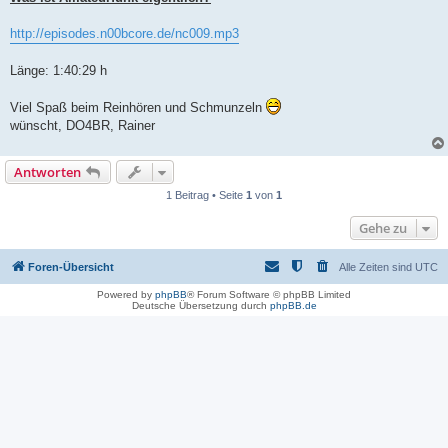
http://episodes.n00bcore.de/nc009.mp3
Länge: 1:40:29 h
Viel Spaß beim Reinhören und Schmunzeln
wünscht, DO4BR, Rainer
Antworten
1 Beitrag • Seite
1
von
1
Gehe zu
Foren-Übersicht
Alle Zeiten sind
UTC
Powered by
phpBB
® Forum Software © phpBB Limited
Deutsche Übersetzung durch
phpBB.de