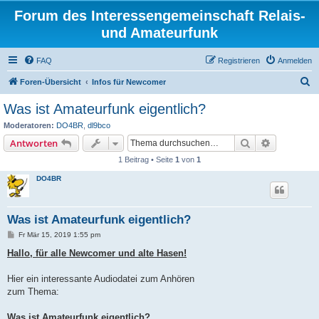
Forum des Interessengemeinschaft Relais-
und Amateurfunk
FAQ
Registrieren
Anmelden
S
Foren-Übersicht
Infos für Newcomer
u
Was ist Amateurfunk eigentlich?
c
Moderatoren:
DO4BR
,
dl9bco
h
Suche
Erweiterte
Antworten
e
1 Beitrag • Seite
1
von
1
DO4BR
Was ist Amateurfunk eigentlich?
B
Fr Mär 15, 2019 1:55 pm
e
i
Hallo, für alle Newcomer und alte Hasen!
t
r
a
Hier ein interessante Audiodatei zum Anhören
g
zum Thema:
Was ist Amateurfunk eigentlich?