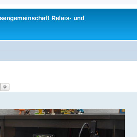
sengemeinschaft Relais- und
Suche
Erweiterte Suche