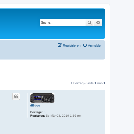
Suche
Erweiterte Suche
Registrieren
Anmelden
1 Beitrag • Seite
1
von
1
dl9bco
Beiträge:
8
Registriert:
So Mär 03, 2019 1:36 pm