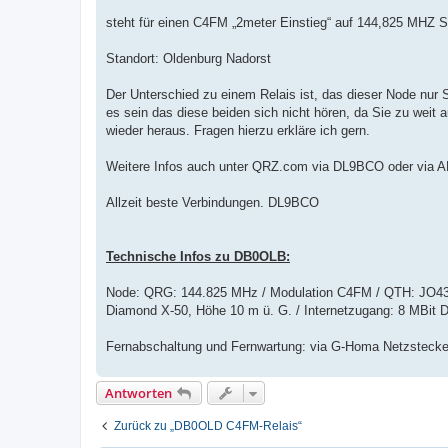
steht für einen C4FM „2meter Einstieg“ auf 144,825 MHZ S
Standort: Oldenburg Nadorst
Der Unterschied zu einem Relais ist, das dieser Node nur 
es sein das diese beiden sich nicht hören, da Sie zu weit
wieder heraus. Fragen hierzu erkläre ich gern.
Weitere Infos auch unter QRZ.com via DL9BCO oder via 
Allzeit beste Verbindungen. DL9BCO
Technische Infos zu DB0OLB:
Node: QRG: 144.825 MHz / Modulation C4FM / QTH: JO43CE 
Diamond X-50, Höhe 10 m ü. G. / Internetzugang: 8 MBit 
Fernabschaltung und Fernwartung: via G-Homa Netzstecker 
Antworten
Zurück zu „DB0OLD C4FM-Relais“