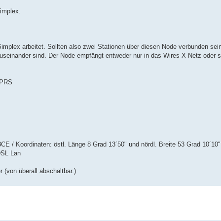
implex.
Simplex arbeitet. Sollten also zwei Stationen über diesen Node verbunden sei
 auseinander sind. Der Node empfängt entweder nur in das Wires-X Netz oder 
APRS
/ Koordinaten: östl. Länge 8 Grad 13´50" und nördl. Breite 53 Grad 10´10"
DSL Lan
(von überall abschaltbar.)