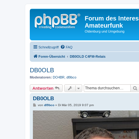
Forum des Interes
Amateurfunk
Oldenburg und Umgebung
Schnellzugriff
FAQ
Foren-Übersicht
DB0OLD C4FM-Relais
DB0OLB
Moderatoren:
DO4BR
,
dl9bco
Antworten
DB0OLB
B
von
dl9bco
»
Di Mär 05, 2019 9:07 pm
e
i
t
r
a
g