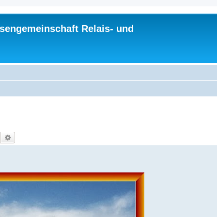
sengemeinschaft Relais- und
Suche
Erweiterte Suche