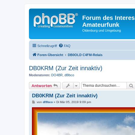
Forum des Interes
Amateurfunk
Oldenburg und Umgebung
Schnellzugriff
FAQ
Foren-Übersicht
DB0OLD C4FM-Relais
DB0KRM (Zur Zeit innaktiv)
Moderatoren:
DO4BR
,
dl9bco
Antworten
DB0KRM (Zur Zeit innaktiv)
B
von
dl9bco
»
Di Mär 05, 2019 9:09 pm
e
i
t
r
a
g