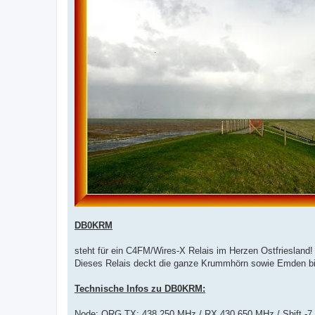
DB0KRM
steht für ein C4FM/Wires-X Relais im Herzen Ostfrieslan
Dieses Relais deckt die ganze Krummhörn sowie Emden bis
Technische Infos zu DB0KRM:
Node: QRG TX: 438.250 MHz / RX 430.650 MHz / Shift -7.