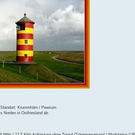
d! Standort: Krummhörn / Pewsum
 Norden in Ostfriesland ab.
6 MHz / 12.5 KHz Auftastung ohne Tonruf (Trägersteuerung) / Modulation C