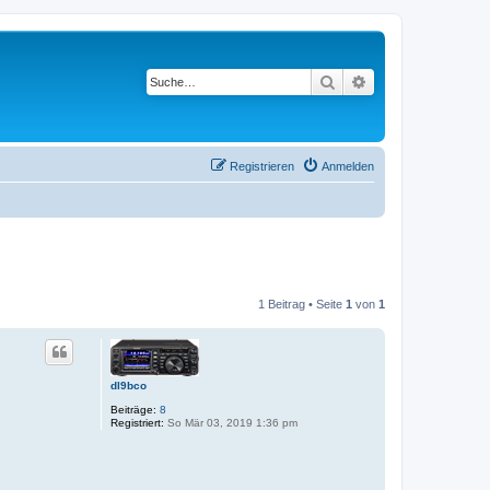
Suche
Erweiterte Suche
Registrieren
Anmelden
1 Beitrag • Seite
1
von
1
dl9bco
Beiträge:
8
Registriert:
So Mär 03, 2019 1:36 pm